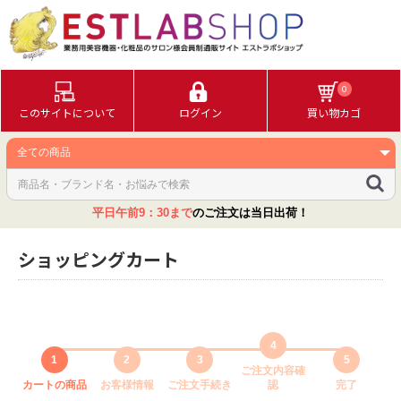
0
このサイトについて
ログイン
買い物カゴ
平日午前9：30まで
のご注文は当日出荷！
ショッピングカート
4
1
2
3
5
ご注文内容確
カートの商品
お客様情報
ご注文手続き
認
完了