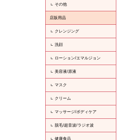
その他
店販用品
クレンジング
洗顔
ローション/エマルジョン
美容液/原液
マスク
クリーム
マッサージ/ボディケア
脱毛/超音波/ラジオ波
健康食品