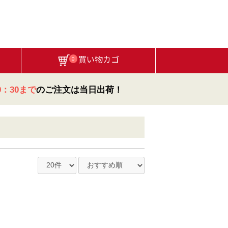
買い物カゴ
0
：30まで
のご注文は当日出荷！