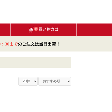
買い物カゴ
0
：30まで
のご注文は当日出荷！