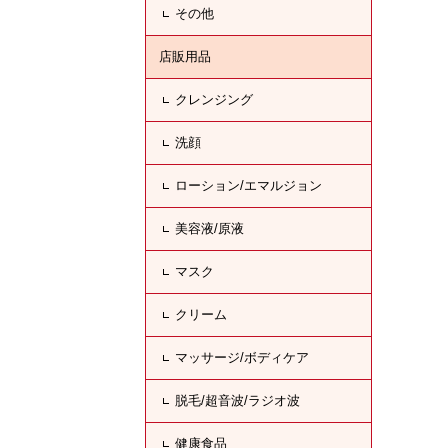
その他
店販用品
クレンジング
洗顔
ローション/エマルジョン
美容液/原液
マスク
クリーム
マッサージ/ボディケア
脱毛/超音波/ラジオ波
健康食品