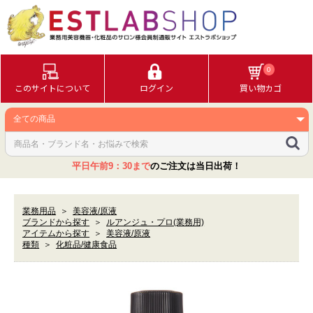
0
このサイトについて
ログイン
買い物カゴ
平日午前9：30まで
のご注文は当日出荷！
業務用品
＞
美容液/原液
ブランドから探す
＞
ルアンジュ・プロ(業務用)
アイテムから探す
＞
美容液/原液
種類
＞
化粧品/健康食品