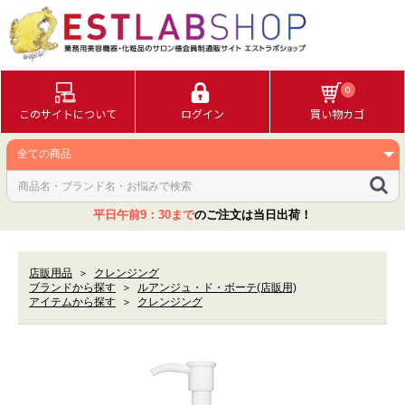
0
このサイトについて
ログイン
買い物カゴ
平日午前9：30まで
のご注文は当日出荷！
店販用品
＞
クレンジング
ブランドから探す
＞
ルアンジュ・ド・ボーテ(店販用)
アイテムから探す
＞
クレンジング