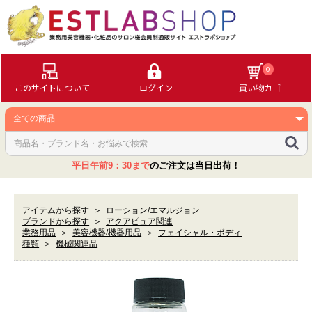
0
このサイトについて
ログイン
買い物カゴ
平日午前9：30まで
のご注文は当日出荷！
アイテムから探す
＞
ローション/エマルジョン
ブランドから探す
＞
アクアピュア関連
業務用品
＞
美容機器/機器用品
＞
フェイシャル・ボディ
種類
＞
機械関連品