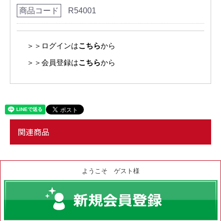
商品コード
R54001
＞＞ログインは
こちら
から
＞＞会員登録は
こちら
から
関連商品
ようこそ ゲスト様