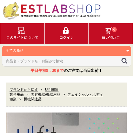
0
このサイトについて
ログイン
買い物カゴ
平日午前9：30まで
のご注文は当日出荷！
ブランドから探す
＞
Ulfit関連
業務用品
＞
美容機器/機器用品
＞
フェイシャル・ボディ
種類
＞
機械関連品