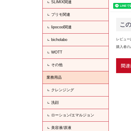
SLIMIX関連
プリモ関連
こ
lipocool関連
レビュー
bicholabo
購入者の
WOTT
その他
関連
業務用品
クレンジング
洗顔
ローション/エマルジョン
美容液/原液