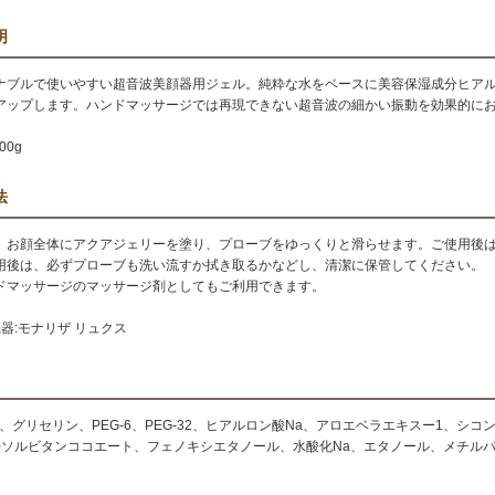
明
ナブルで使いやすい超音波美顔器用ジェル。純粋な水をベースに美容保湿成分ヒア
アップします。ハンドマッサージでは再現できない超音波の細かい振動を効果的に
00g
法
、お顔全体にアクアジェリーを塗り、プローブをゆっくりと滑らせます。ご使用後
用後は、必ずプローブも洗い流すか拭き取るかなどし、清潔に保管してください。
ドマッサージのマッサージ剤としてもご利用できます。
器:モナリザ リュクス
G、グリセリン、PEG-6、PEG-32、ヒアルロン酸Na、アロエベラエキスー1、シ
-20ソルビタンココエート、フェノキシエタノール、水酸化Na、エタノール、メチル