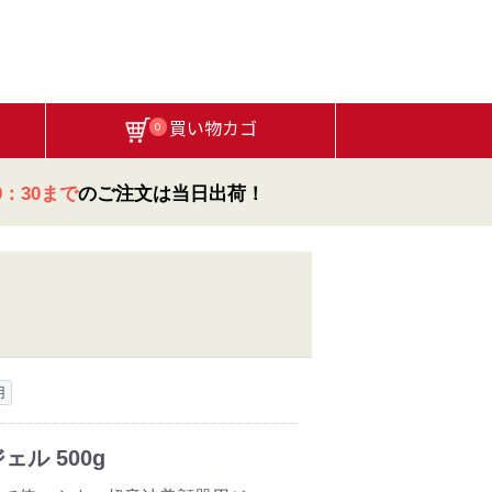
買い物カゴ
0
：30まで
のご注文は当日出荷！
用
ェル 500g