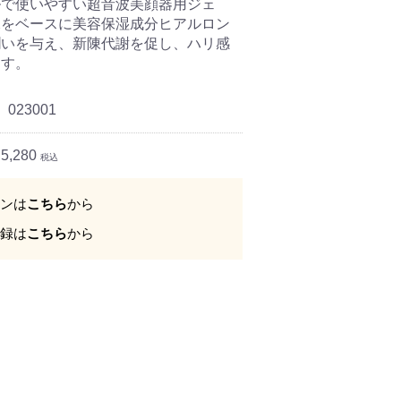
ルで使いやすい超音波美顔器用ジェ
水をベースに美容保湿成分ヒアルロン
潤いを与え、新陳代謝を促し、ハリ感
ます。
023001
,280
税込
ンは
こちら
から
録は
こちら
から