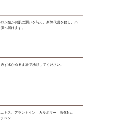
ルロン酸がお肌に潤いを与え、新陳代謝を促し、ハ
お肌へ届けます。
は必ず水かぬるま湯で洗顔してください。
コンエキス、アラントイン、カルボマー、塩化Na、
パラベン