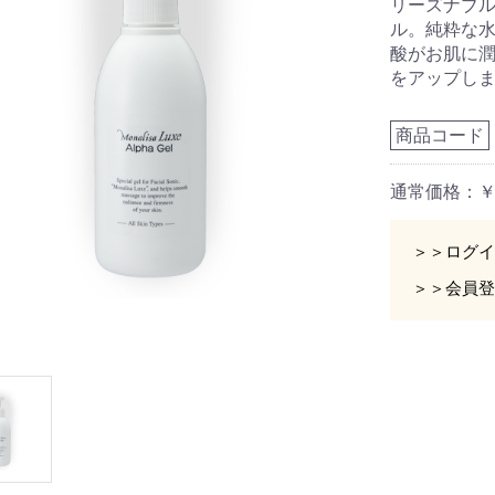
リーズナブ
ル。純粋な
酸がお肌に
をアップし
商品コード
通常価格：￥5
＞＞ログイ
＞＞会員登