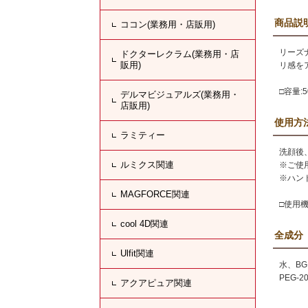
商品説
ココン(業務用・店販用)
リーズ
ドクターレクラム(業務用・店
販用)
リ感を
□容量:5
デルマビジュアルズ(業務用・
店販用)
使用方
ラミティー
洗顔後
ルミクス関連
※ご使
※ハン
MAGFORCE関連
□使用機
cool 4D関連
全成分
Ulfit関連
水、B
PEG
アクアピュア関連