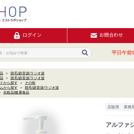
ログイン
お問合わせ
平日午前9
品
＞
脱毛/超音波/ラジオ波
品
＞
脱毛/超音波/ラジオ波
ドから探す
＞
その他
ムから探す
＞
脱毛/超音波/ラジオ波
＞
化粧品/健康食品
店販用
業務
アルファジ