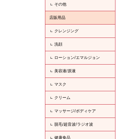
その他
店販用品
クレンジング
洗顔
ローション/エマルジョン
美容液/原液
マスク
クリーム
マッサージ/ボディケア
脱毛/超音波/ラジオ波
健康食品