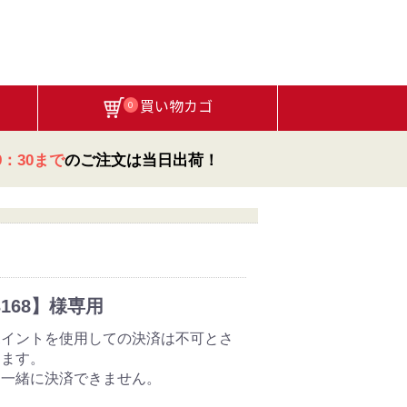
買い物カゴ
0
：30まで
のご注文は当日出荷！
【3168】様専用
ポイントを使用しての決済は不可とさ
きます。
と一緒に決済できません。