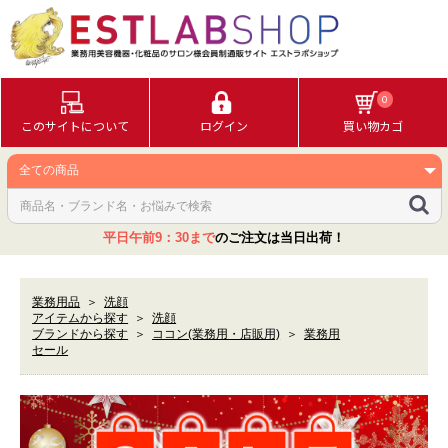
0
このサイトについて
ログイン
買い物カゴ
平日午前9：30まで
のご注文は当日出荷！
業務用品
＞
洗顔
アイテムから探す
＞
洗顔
ブランドから探す
＞
ココン(業務用・店販用)
＞
業務用
セール