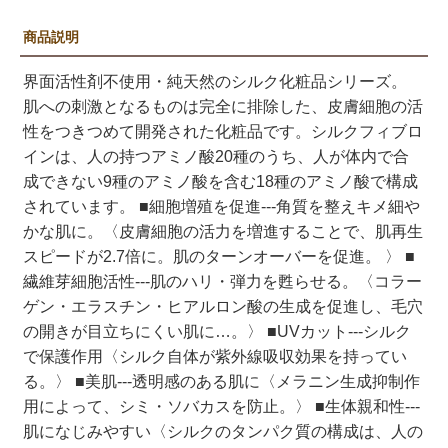
商品説明
界面活性剤不使用・純天然のシルク化粧品シリーズ。
肌への刺激となるものは完全に排除した、皮膚細胞の活
性をつきつめて開発された化粧品です。シルクフィブロ
インは、人の持つアミノ酸20種のうち、人が体内で合
成できない9種のアミノ酸を含む18種のアミノ酸で構成
されています。 ■細胞増殖を促進---角質を整えキメ細や
かな肌に。〈皮膚細胞の活力を増進することで、肌再生
スピードが2.7倍に。肌のターンオーバーを促進。 〉 ■
繊維芽細胞活性---肌のハリ・弾力を甦らせる。〈コラー
ゲン・エラスチン・ヒアルロン酸の生成を促進し、毛穴
の開きが目立ちにくい肌に…。〉 ■UVカット---シルク
で保護作用〈シルク自体が紫外線吸収効果を持ってい
る。〉 ■美肌---透明感のある肌に〈メラニン生成抑制作
用によって、シミ・ソバカスを防止。〉 ■生体親和性---
肌になじみやすい〈シルクのタンパク質の構成は、人の