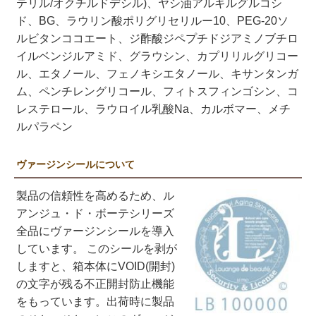
テリル/オクチルドデシル)、ヤシ油アルキルグルコシ
ド、BG、ラウリン酸ポリグリセリルー10、PEG-20ソ
ルビタンココエート、ジ酢酸ジペプチドジアミノブチロ
イルベンジルアミド、グラウシン、カプリリルグリコー
ル、エタノール、フェノキシエタノール、キサンタンガ
ム、ペンチレングリコール、フィトスフィンゴシン、コ
レステロール、ラウロイル乳酸Na、カルボマー、メチ
ルパラペン
ヴァージンシールについて
製品の信頼性を高めるため、ル
アンジュ・ド・ボーテシリーズ
全品にヴァージンシールを導入
しています。 このシールを剥が
しますと、箱本体にVOID(開封)
の文字が残る不正開封防止機能
をもっています。出荷時に製品