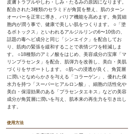
皮膚トラブルやしわ・しみ・たるみの原因になります。
配合された3種類のセラミドが角質を整え、肌のターン
オーバーを正常に導き、バリア機能を高めます。角質細
胞内が潤う事で、健康で美しい肌をつくります。 ○「塗
るボトックス」といわれるアルジルリンの6〜10倍の、
話題の毒ヘビ成分と同じ「シンエイク」を配合してお
り、筋肉の緊張を緩和することで表情ジワを軽減しま
す。 ○18種類のアミノ酸をはじめ、美容成分の宝庫「マ
リンプラセンタ」を配合、肌弾力を改善し、美白・美肌
づくりをサポートします。 ○肌への浸透が良く、角質層
に潤いとなめらかさを与える「コラーゲン」、優れた保
水力を持つ「スーパーヒアルロン酸」、細胞の活性化や
美白・保湿効果のある「プラセンタエキス」などの美容
成分が角質層に潤いを与え、肌本来の再生力を引き出し
ます。
使用方法