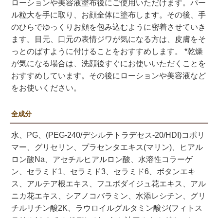
ローションや美容液塗布後にご使用いただけます。パー
ル粒大を手に取り、お顔全体に塗布します。その後、手
のひらでゆっくりお顔を包み込むように密着させていき
ます。目元、口元の表情ジワが気になる方は、皮膚をそ
っとのばすように付けることをおすすめします。 *乾燥
が気になる場合は、洗顔後すぐにお使いいただくことを
おすすめしています。その後にローションや美容液など
をお使いください。
全成分
水、PG、(PEG-240/デシルテトラデセス-20/HDI)コポリ
マー、グリセリン、プラセンタエキス(マリン)、ヒアル
ロン酸Na、アセチルヒアルロン酸、水溶性コラーゲ
ン、セラミド1、セラミド3、セラミド6、ボタンエキ
ス、アルテア根エキス、フユボダイジュ花エキス、アル
ニカ花エキス、シアノコバラミン、水添レシチン、グリ
チルリチン酸2K、ラウロイルグルタミン酸ジ(フィトス