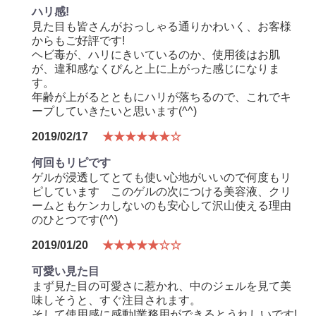
ハリ感!
見た目も皆さんがおっしゃる通りかわいく、お客様
からもご好評です!
ヘビ毒が、ハリにきいているのか、使用後はお肌
が、違和感なくぴんと上に上がった感じになりま
す。
年齢が上がるとともにハリが落ちるので、これでキ
ープしていきたいと思います(^^)
2019/02/17
★★★★★★☆
何回もリピです
ゲルが浸透してとても使い心地がいいので何度もリ
ピしています このゲルの次につける美容液、クリ
ームともケンカしないのも安心して沢山使える理由
のひとつです(^^)
2019/01/20
★★★★★☆☆
可愛い見た目
まず見た目の可愛さに惹かれ、中のジェルを見て美
味しそうと、すぐ注目されます。
そして使用感に感動!業務用ができるとうれしいです!