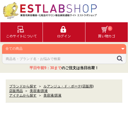
0
このサイトについて
ログイン
買い物カゴ
平日午前9：30まで
のご注文は当日出荷！
ブランドから探す
＞
ルアンジュ・ド・ボーテ(店販用)
店販用品
＞
美容液/原液
アイテムから探す
＞
美容液/原液