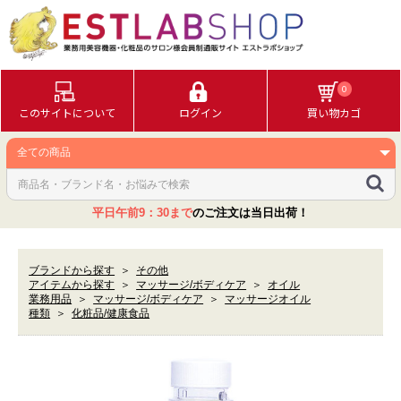
0
このサイトについて
ログイン
買い物カゴ
平日午前9：30まで
のご注文は当日出荷！
ブランドから探す
＞
その他
アイテムから探す
＞
マッサージ/ボディケア
＞
オイル
業務用品
＞
マッサージ/ボディケア
＞
マッサージオイル
種類
＞
化粧品/健康食品