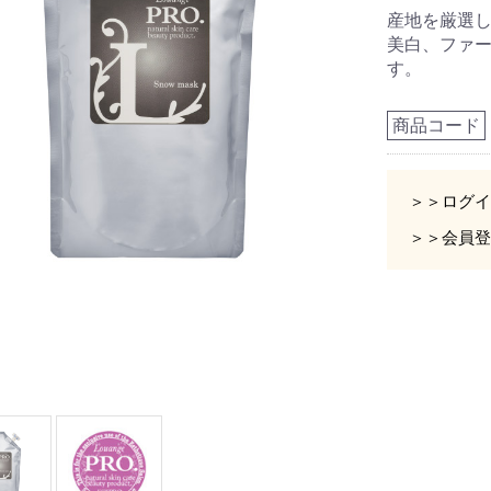
産地を厳選
美白、ファ
す。
商品コード
＞＞ログイ
＞＞会員登