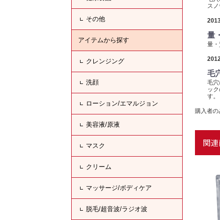
スノ
その他
2013
量
アイテムから探す
量・
2012
クレンジング
毛
洗顔
毛穴
ック
す。
ローション/エマルジョン
購入者の
美容液/原液
関連
マスク
クリーム
マッサージ/ボディケア
脱毛/超音波/ラジオ波