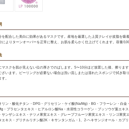
明
分を配合した美白に効果があるマスクです。産地を厳選した上質クレイが皮脂を吸
成分によりターンオーバーを正常に整え、お肌を柔らかく仕上げてくれます。容量/100
法
にマスクを肌が見えない位の厚さでのばします。5〜10分ほど放置した後、擦りま
ございます。ピーリングが必要ない場合は洗い流しまたは濡れたスポンジで拭き取
ます。
オリン・酸化チタン・DPG・グリセリン・ケイ酸(Na/Mg)・BG・フラーレン・白
Mg・プラセンタエキス・ヒアルロン酸Na・水溶性コラーゲン・ブッソウゲ葉エキ
・サンザシエキス・ナツメ果実エキス・グレープフルーツ果実エキス・リンゴ果実
タエキス・グリチルリチン酸2K・キサンタンガム・1、2-ヘキサンジオール・カプリ