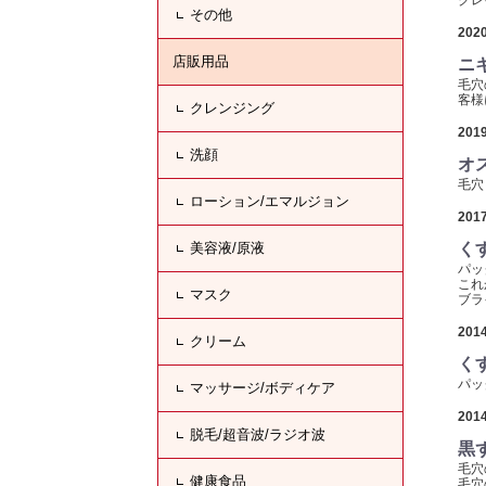
クレ
その他
2020
店販用品
ニキ
毛穴
客様
クレンジング
2019
洗顔
オ
毛穴
ローション/エマルジョン
2017
美容液/原液
く
パッ
これ
マスク
ブラ
2014
クリーム
く
パッ
マッサージ/ボディケア
2014
脱毛/超音波/ラジオ波
黒
毛穴
健康食品
毛穴