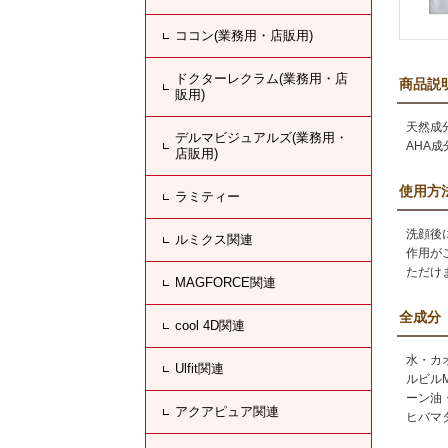
ココン(業務用・店販用)
ドクターレクラム(業務用・店
商品説
販用)
天然成
デルマビジュアルズ(業務用・
AHA
店販用)
使用方
ラミティー
洗顔後
ルミクス関連
作用が
ただけ
MAGFORCE関連
全成分
cool 4D関連
水・カ
Ulfit関連
ルビル
ーン油
アクアピュア関連
ヒバマ