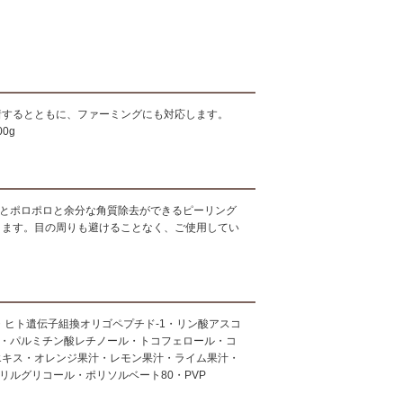
着するとともに、ファーミングにも対応します。
0g
すとポロポロと余分な角質除去ができるピーリング
ります。目の周りも避けることなく、ご使用してい
金・ヒト遺伝子組換オリゴペプチド-1・リン酸アスコ
ス・パルミチン酸レチノール・トコフェロール・コ
エキス・オレンジ果汁・レモン果汁・ライム果汁・
リルグリコール・ポリソルベート80・PVP