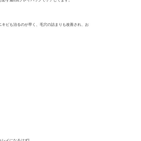
も必ず週2回クレイパックでケアしてます。
ニキビも治るのが早く、毛穴の詰まりも改善され、お
レイになるはず!