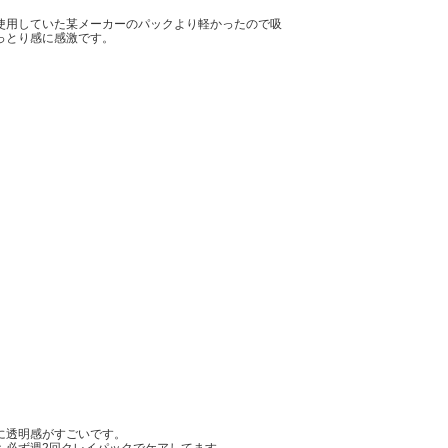
使用していた某メーカーのパックより軽かったので吸
っとり感に感激です。
に透明感がすごいです。