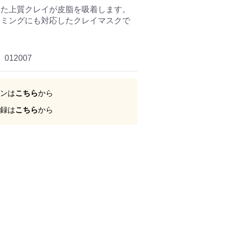
した上質クレイが皮脂を吸着します。
ーミングにも対応したクレイマスクで
012007
ンは
こちら
から
録は
こちら
から