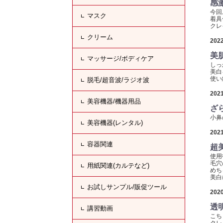
感
今回
マスク
着具
クレ
クリーム
2022
美
マッサージ/ボディケア
しっ
美白
使い
脱毛/超音波/ラジオ波
2021
美容機器/機器用品
ざ
小鼻
美容機器(レンタル)
2021
容器関連
超美
使用
毛穴
用紙関連(カルテなど)
めち
美白
お試しサンプル/販促ツール
2020
透
講習動画
こち