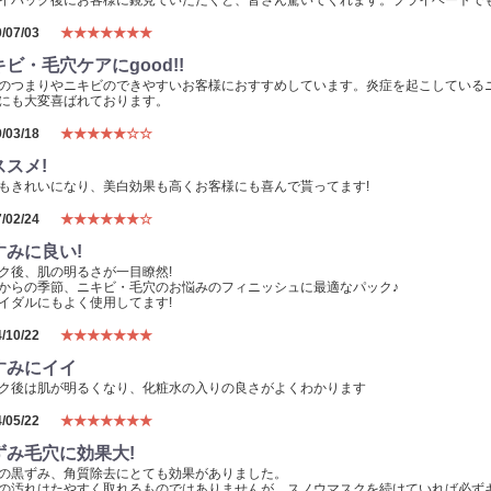
イパック後にお客様に鏡見ていただくと、皆さん驚いてくれます。プライベートで
/07/03
★★★★★★★
ビ・毛穴ケアにgood!!
のつまりやニキビのできやすいお客様におすすめしています。炎症を起こしている
にも大変喜ばれております。
/03/18
★★★★★☆☆
ススメ!
もきれいになり、美白効果も高くお客様にも喜んで貰ってます!
/02/24
★★★★★★☆
すみに良い!
ク後、肌の明るさが一目瞭然!
からの季節、ニキビ・毛穴のお悩みのフィニッシュに最適なパック♪
イダルにもよく使用してます!
/10/22
★★★★★★★
すみにイイ
ク後は肌が明るくなり、化粧水の入りの良さがよくわかります
/05/22
★★★★★★★
ずみ毛穴に効果大!
の黒ずみ、角質除去にとても効果がありました。
の汚れはたやすく取れるものではありませんが、スノウマスクを続けていれば必ずキ