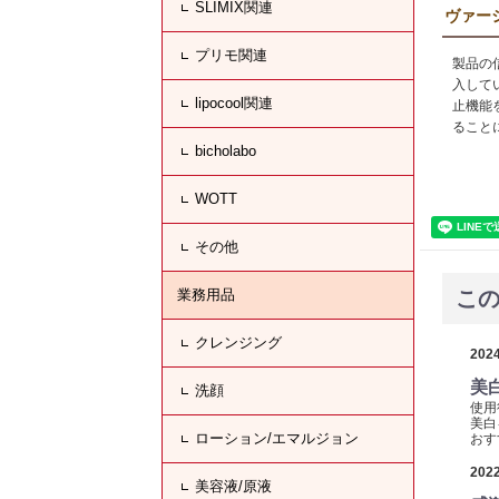
SLIMIX関連
ヴァー
プリモ関連
製品の
入して
lipocool関連
止機能
ること
bicholabo
WOTT
その他
業務用品
こ
クレンジング
2024
美
洗顔
使用
美白
ローション/エマルジョン
おす
2022
美容液/原液