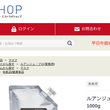
ログイン
お問合わせ
平日午前9
品
＞
マスク
ドから探す
＞
ルアンジュ・プロ(業務用)
ムから探す
＞
マスク
＞
化粧品/健康食品
業務用
ルアンジュ
1000g