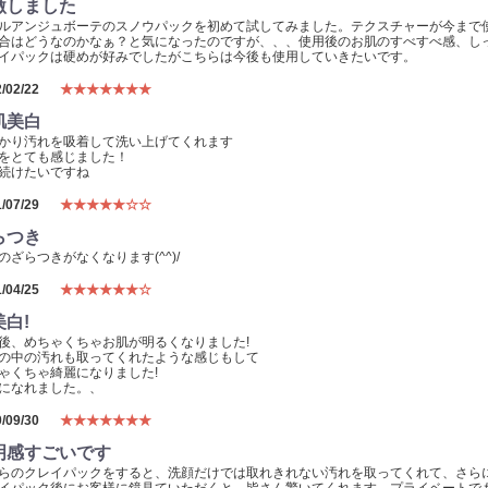
激しました
ルアンジュボーテのスノウパックを初めて試してみました。テクスチャーが今まで
合はどうなのかなぁ？と気になったのですが、、、使用後のお肌のすべすべ感、し
イパックは硬めが好みでしたがこちらは今後も使用していきたいです。
/02/22
★★★★★★★
肌美白
かり汚れを吸着して洗い上げてくれます
をとても感じました！
続けたいですね
/07/29
★★★★★☆☆
らつき
のざらつきがなくなります(^^)/
/04/25
★★★★★★☆
白!
後、めちゃくちゃお肌が明るくなりました!
の中の汚れも取ってくれたような感じもして
ゃくちゃ綺麗になりました!
になれました。、
/09/30
★★★★★★★
明感すごいです
らのクレイパックをすると、洗顔だけでは取れきれない汚れを取ってくれて、さら