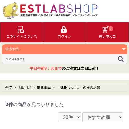
0
このサイトについて
ログイン
買い物カゴ
平日午前9：30まで
のご注文は当日出荷！
全て
店販用品
健康食品
「NMN eternal」の検索結果
2件
の商品が見つかりました