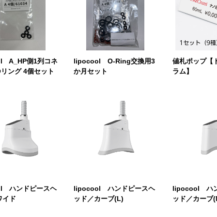
ool A_HP側1列コネ
lipocool O-Ring交換用3
値札ポップ【
リング 4個セット
か月セット
ラム】
cool ハンドピースヘ
lipocool ハンドピースヘ
lipocool
ワイド
ッド／カーブ(L)
ッド／カーブ(