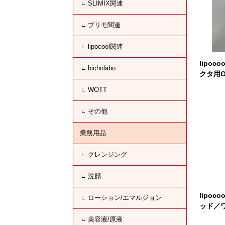
SLIMIX関連
プリモ関連
lipocool関連
lipoc
bicholabo
クタ用O
WOTT
その他
業務用品
クレンジング
洗顔
lipo
ローション/エマルジョン
ッド／
美容液/原液