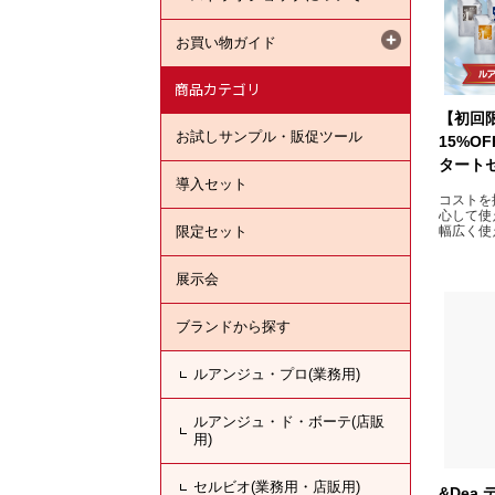
お買い物ガイド
商品カテゴリ
【初回
お試しサンプル・販促ツール
15%O
タート
導入セット
コストを
心して使
限定セット
幅広く使
い！とい
入セット
展示会
ブランドから探す
ルアンジュ・プロ(業務用)
ルアンジュ・ド・ボーテ(店販
用)
セルビオ(業務用・店販用)
&Dea