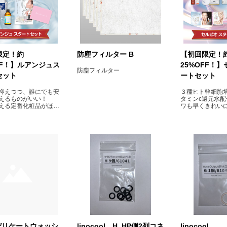
限定！約
防塵フィルター B
【初回限定！
FF！】ルアンジュス
25%OFF！
防塵フィルター
セット
ートセット
抑えつつ、誰にでも安
３種ヒト幹細胞
えるものがいい！
タミンc還元水
える定番化粧品がほし
ワも早くきれい
うサロン様へお得な導
BBLやフォトフ
相性バツグン！
 デリケートウォッシ
lipocool H_HP側2列コネ
lipocool