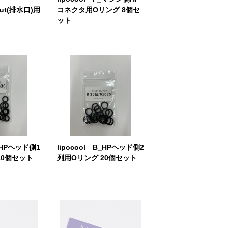
put(排水口)用
コネクタ用Oリング 8個セ
ット
C_HPヘッド側1
lipocool B_HPヘッド側2
10個セット
列用Oリング 20個セット