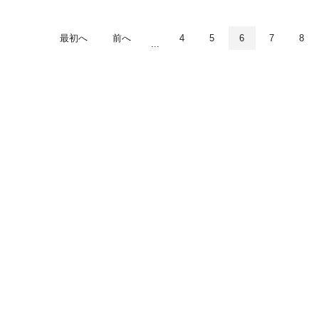
最初へ
前へ
4
5
6
7
8
...