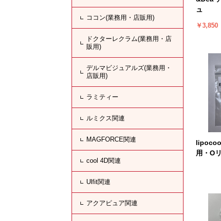
ュ
ココン(業務用・店販用)
￥3,850
ドクターレクラム(業務用・店
販用)
デルマビジュアルズ(業務用・
店販用)
ラミティー
ルミクス関連
MAGFORCE関連
lipoc
用・Oリ
cool 4D関連
Ulfit関連
アクアピュア関連