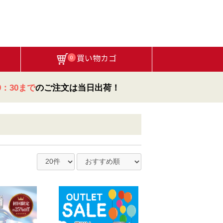
買い物カゴ
0
：30まで
のご注文は当日出荷！