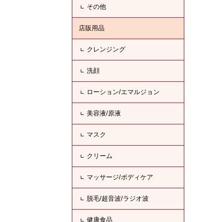
その他
店販用品
クレンジング
洗顔
ローション/エマルジョン
美容液/原液
マスク
クリーム
マッサージ/ボディケア
脱毛/超音波/ラジオ波
健康食品