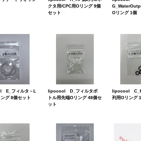
クタ用/CPC用Oリング 9個
G_WaterOut
セット
Oリング 1個
ool E_フィルタ－L
lipocool D_フィルタボ
lipocool 
ング 8個セット
トル用先端Oリング 48個セ
列用Oリング 
ット