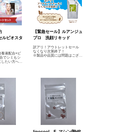
約
【緊急セール】ルアンジュ
】セルビオスタ
プロ 洗顔リキッド
訳アリ！アウトレットセール
なくなり次第終了！
培養液配合×ビ
※製品や品質には問題はござい
配合でシミもシ
ませんが、訳アリ商品のため特
にしたい方へ！
別価格に！
ェイシャルとも
lipocool F_マシン側HP