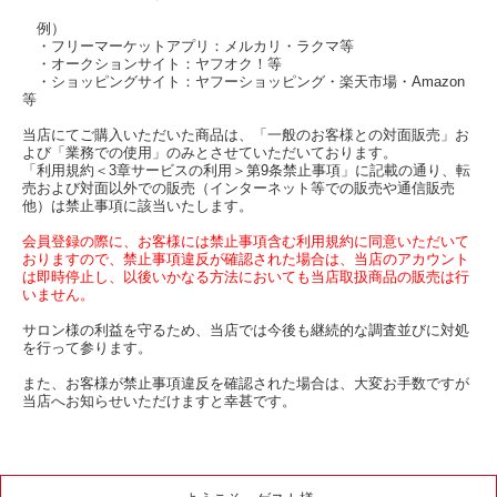
例）
・フリーマーケットアプリ：メルカリ・ラクマ等
・オークションサイト：ヤフオク！等
・ショッピングサイト：ヤフーショッピング・楽天市場・Amazon
等
当店にてご購入いただいた商品は、「一般のお客様との対面販売」お
よび「業務での使用」のみとさせていただいております。
「利用規約＜3章サービスの利用＞第9条禁止事項」に記載の通り、転
売および対面以外での販売（インターネット等での販売や通信販売
他）は禁止事項に該当いたします。
会員登録の際に、お客様には禁止事項含む利用規約に同意いただいて
おりますので、禁止事項違反が確認された場合は、当店のアカウント
は即時停止し、以後いかなる方法においても当店取扱商品の販売は行
いません。
サロン様の利益を守るため、当店では今後も継続的な調査並びに対処
を行って参ります。
また、お客様が禁止事項違反を確認された場合は、大変お手数ですが
当店へお知らせいただけますと幸甚です。