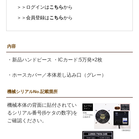
＞＞ログインは
こちら
から
＞＞会員登録は
こちら
から
内容
・新品ハンドピース ・ICカード:5万発×2枚
・ホースカバー／本体差し込み口（グレー）
機械シリアルNo.記載箇所
機械本体の背面に貼付されてい
るシリアル番号(6ケタの数字)を
ご確認ください。