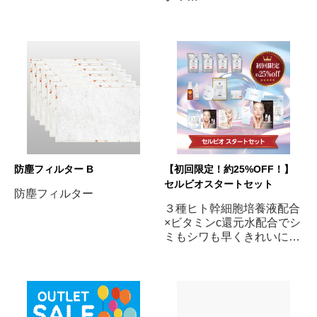
幅広く使える定番化粧品が
ほしい！というサロン様へ
お得な導入セット
防塵フィルター B
【初回限定！約25%OFF！】
セルビオスタートセット
防塵フィルター
３種ヒト幹細胞培養液配合
×ビタミンc還元水配合でシ
ミもシワも早くきれいにし
たい方へ！BBLやフォトフ
ェイシャルとも相性バツグ
ン！