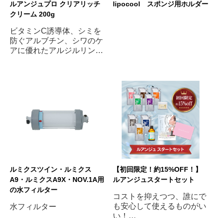
ルアンジュプロ クリアリッチ
lipocool スポンジ用ホルダー
クリーム 200g
ビタミンC誘導体、シミを
防ぐアルブチン、シワのケ
アに優れたアルジルリンな
ど、美容成分たっぷりのス
ペシャルクリーム。細胞の
弱体化を予防・強化するこ
とで、シミやシワ、たるみ
などの肌老化を改善しま
す。
ルミクスツイン・ルミクス
【初回限定！約15%OFF！】
A9・ルミクスA9X・NOV.1A用
ルアンジュスタートセット
の水フィルター
コストを抑えつつ、誰にで
も安心して使えるものがい
水フィルター
い！