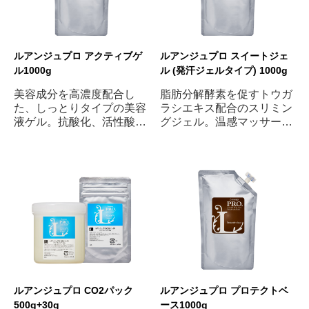
ルアンジュプロ アクティブゲ
ルアンジュプロ スイートジェ
ル1000g
ル (発汗ジェルタイプ) 1000g
美容成分を高濃度配合し
脂肪分解酵素を促すトウガ
た、しっとりタイプの美容
ラシエキス配合のスリミン
液ゲル。抗酸化、活性酸素
グジェル。温感マッサージ
除去に効果的なEGFやフラ
ジェルが気になる部分にア
ーレンなどを配合。乾燥肌
プローチして発汗や脂肪分
の方にもおすすめです。
解をサポートします。(ふ
きとりタイプ)
ルアンジュプロ CO2パック
ルアンジュプロ プロテクトベ
500g+30g
ース1000g