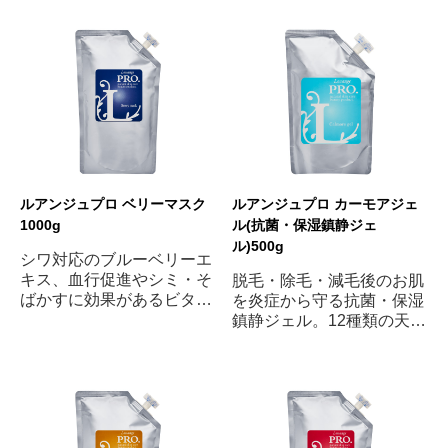
ルアンジュプロ ベリーマスク
ルアンジュプロ カーモアジェ
1000g
ル(抗菌・保湿鎮静ジェ
ル)500g
シワ対応のブルーベリーエ
キス、血行促進やシミ・そ
脱毛・除毛・減毛後のお肌
ばかすに効果があるビタミ
を炎症から守る抗菌・保湿
ンA・C・Eを配合した、淡
鎮静ジェル。12種類の天然
いブルーベリー色のマスク
植物エキスをたっぷり配
です。
合。のびがよく、ひんやり
とした清涼感のあるジェル
です。