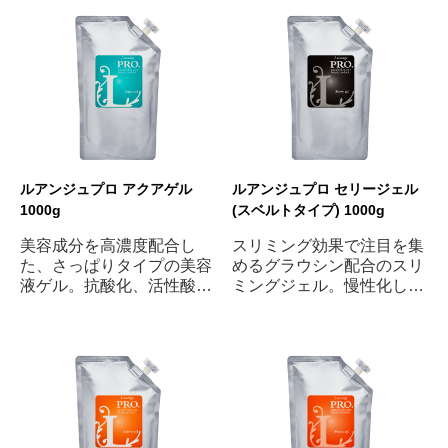
ルアンジュプロ アクアゲル
ルアンジュプロ セリージェル
1000g
(スベルトタイプ) 1000g
美容成分を高濃度配合し
スリミング効果で注目を集
た、さっぱりタイプの美容
めるグラウシン配合のスリ
液ゲル。抗酸化、活性酸素
ミングジェル。慢性化した
除去に効果的なEGFやフラ
むくみやゆるみにアプロー
ーレンなどを配合。脂性肌
チして、血行促進や引き締
の方にもおすすめです。
めをサポートします。(ふ
きとり不要)