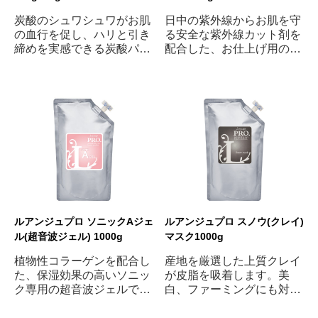
炭酸のシュワシュワがお肌
日中の紫外線からお肌を守
の血行を促し、ハリと引き
る安全な紫外線カット剤を
締めを実感できる炭酸パッ
配合した、お仕上げ用の下
クです。透明感アップとリ
地クリーム。美白・保湿を
フティングにも効果的。
しながら、日常生活での紫
(約16回分)
外線を防ぎます。(SPF15
PA+)
ルアンジュプロ ソニックAジェ
ルアンジュプロ スノウ(クレイ)
ル(超音波ジェル) 1000g
マスク1000g
植物性コラーゲンを配合し
産地を厳選した上質クレイ
た、保湿効果の高いソニッ
が皮脂を吸着します。美
ク専用の超音波ジェルで
白、ファーミングにも対応
す。
したクレイマスクです。