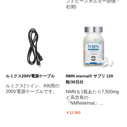
ンドピースホルダー(B側・
右側)
ルミクス200V電源ケーブル
NMN eternal® サプリ 120
粒/30日分
ルミクス(ツイン、A9)用の
200V電源ケーブルです。
NMNを1瓶あたり7,500mg
と高含有の
『NMNeternal』
￥12,960
身体の中から若々しく、エ
イジングケア始めません
か?