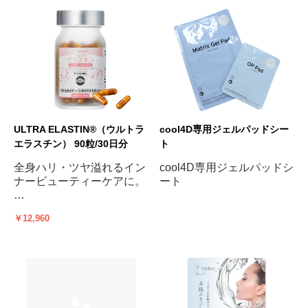
ULTRA ELASTIN®（ウルトラ
cool4D専用ジェルパッドシー
エラスチン） 90粒/30日分
ト
全身ハリ・ツヤ溢れるイン
cool4D専用ジェルパッドシ
ナービューティーケアに。
ート
お肌のたるみはもちろん、
￥12,960
バストや女性特有のお悩み
にも!